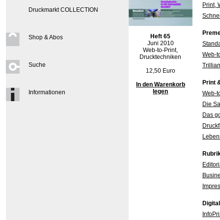
Print,
Druckmarkt COLLECTION
Schnei
Preme
Heft 65
Shop & Abos
Juni 2010
Stand
Web-to-Print,
Web-to
Drucktechniken
Suche
Trilli
12,50 Euro
Print 
In den Warenkorb
legen
Informationen
Web-to
Die Sa
Das g
Druckf
Leben
Rubri
Editori
Busine
Impre
Digita
InfoPr