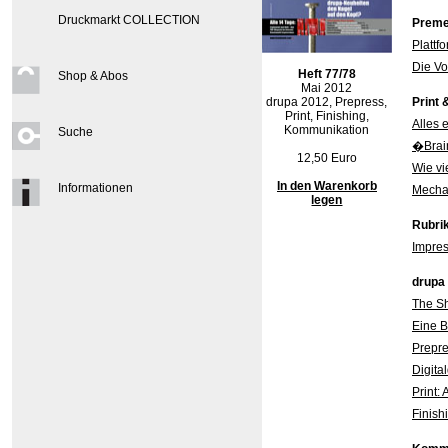
Druckmarkt COLLECTION
Preme
Plattf
Die Vo
Heft 77/78
Shop & Abos
Mai 2012
drupa 2012, Prepress,
Print 
Print, Finishing,
Alles 
Kommunikation
Suche
�Brain
12,50 Euro
Wie vi
In den Warenkorb
Informationen
Mecha
legen
Rubri
Impre
drupa
The S
Eine 
Prepre
Digita
Print:
Finish