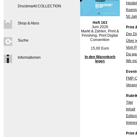
Heidel
Druckmarkt COLLECTION
Koenig
50 Jah
Heft 163
Shop & Abos
Juni 2026
Print 
Markt & Zahlen, Print &
Der Di
Finishing, Print Digital
Convention
Suche
Über j
Vom Pi
15,00 Euro
Da war
In den Warenkorb
Informationen
Wir mü
legen
Event
FMP-O
Verans
Rubri
Titel
Inhalt
Editor
Impres
Print 