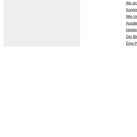
Wo sic
Kongre
Wie U
Ausst
Highli
Der Bl
Eine P