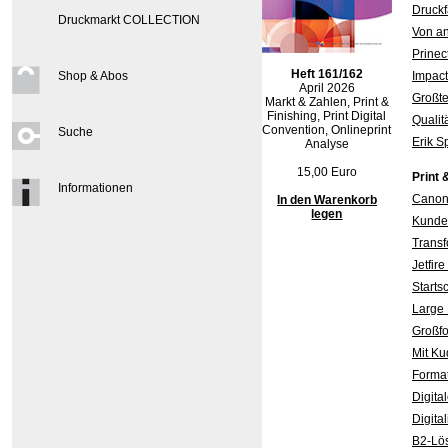
Druckf
Druckmarkt COLLECTION
Von an
Prinec
Heft 161/162
Shop & Abos
Impact
April 2026
Großte
Markt & Zahlen, Print &
Finishing, Print Digital
Qualit
Convention, Onlineprint
Suche
Erik S
Analyse
15,00 Euro
Print 
Informationen
Canon 
In den Warenkorb
legen
Kunden
Transf
Jetfir
Starts
Large 
Großfo
Mit Ku
Format
Digita
Digita
B2-Lös