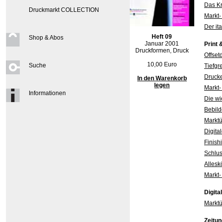
Das Kr
Druckmarkt COLLECTION
Markt-
Der it
Heft 09
Shop & Abos
Januar 2001
Print 
Druckformen, Druck
Offset
10,00 Euro
Suche
Tiefgr
Drucke
In den Warenkorb
legen
Markt-
Informationen
Die wi
Bebild
Marktü
Digit
Finis
Schlu
Allesk
Markt-
Digita
Marktü
Zeitun