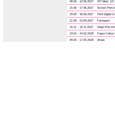
08.06. -
10.06.2027
IST Metz: UV
15.06. -
17.06.2027
Screen Print 
29.06. -
30.06.2027
Print Digital 
21.09. -
23.09.2027
Fachpack
16.11. -
18.11.2027
Inkjet Print I
23.02. -
24.02.2028
Fogra Colou
09.05. -
17.05.2028
drupa